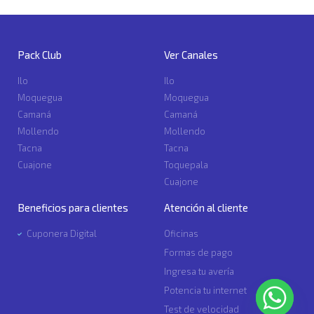
Pack Club
Ver Canales
Ilo
Ilo
Moquegua
Moquegua
Camaná
Camaná
Mollendo
Mollendo
Tacna
Tacna
Cuajone
Toquepala
Cuajone
Beneficios para clientes
Atención al cliente
Cuponera Digital
Oficinas
Formas de pago
Ingresa tu avería
Potencia tu internet
Test de velocidad