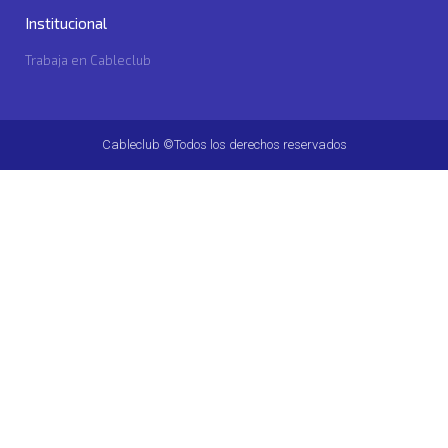
Institucional
Trabaja en Cableclub
Cableclub ©Todos los derechos reservados