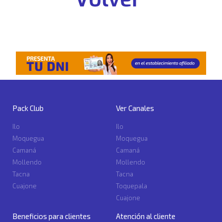
Pack Club
Ver Canales
Ilo
Ilo
Moquegua
Moquegua
Camaná
Camaná
Mollendo
Mollendo
Tacna
Tacna
Cuajone
Toquepala
Cuajone
Beneficios para clientes
Atención al cliente