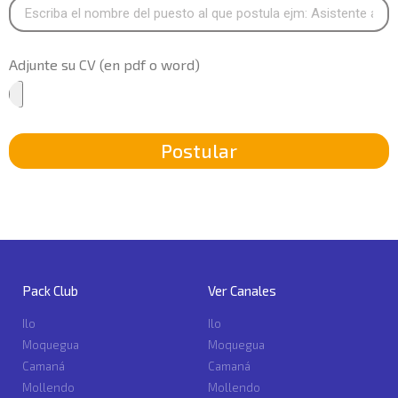
Adjunte su CV (en pdf o word)
Postular
Pack Club
Ver Canales
Ilo
Ilo
Moquegua
Moquegua
Camaná
Camaná
Mollendo
Mollendo